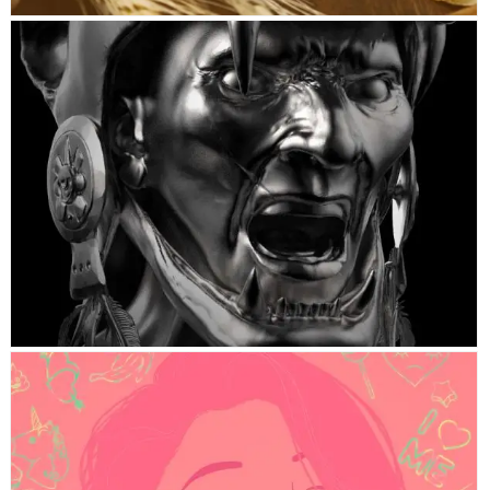
OCĒLŌPILLI